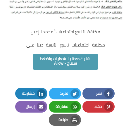
مكثفة التاسع اجتماعيات أ.محمد الزعين
مكثفة_اجتماعيات_تاسع_الآنسة_دينا_علي
اشترك معنا بالاشعارات واضغط
سماح - Allow
نشر
تغريد
مشاركة
LinkedIn
Twitter
Facebook
حفظ
مشاركة
إرسال
Email
Whatsapp
Pinterest
طباعة
Print